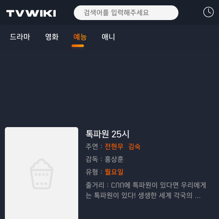
드라마
영화
예능
애니
톡파원 25시
주연：
전현무
김숙
감독：
홍상훈
유형：
월요일
줄거리：
CNN에 특파원이 있다면 우리에게
는 톡파원이 있다! 생생한 세계 각국의 현
지 영상도 살펴보고 화상앱을 통해 다양한
톡파원들과 깊이 있는 토크도 나눠보는 톡