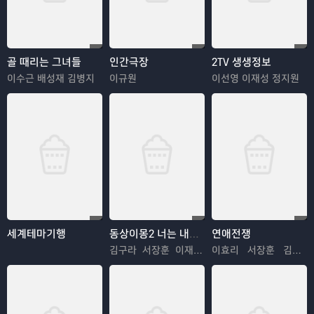
골 때리는 그녀들
인간극장
2TV 생생정보
이수근 배성재 김병지
이규원
이선영 이재성 정지원
세계테마기행
동상이몽2 너는 내운명
연애전쟁
김구라 서장훈 이재명 추자현 김수용 김혜경 우효광 김진아
이효리 서장훈 김희철