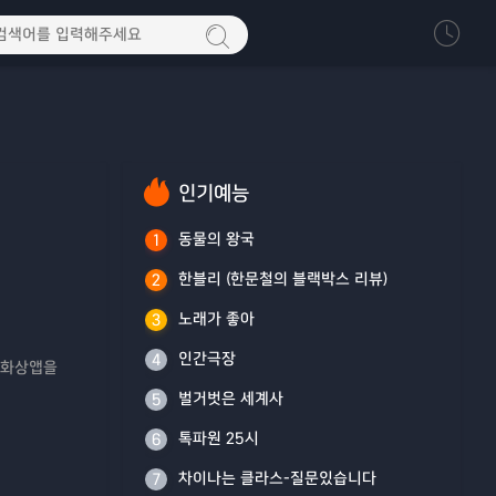
인기예능
동물의 왕국
1
한블리 (한문철의 블랙박스 리뷰)
2
노래가 좋아
3
인간극장
4
 화상앱을
벌거벗은 세계사
5
톡파원 25시
6
차이나는 클라스-질문있습니다
7