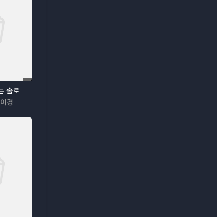
나는 솔로
이이경