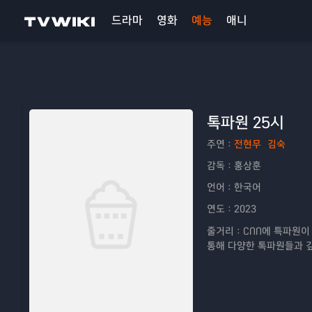
드라마
영화
예능
애니
톡파원 25시
주연：
전현무
김숙
감독：
홍상훈
언어：
한국어
연도：
2023
줄거리：
CNN에 특파원이
통해 다양한 톡파원들과 깊