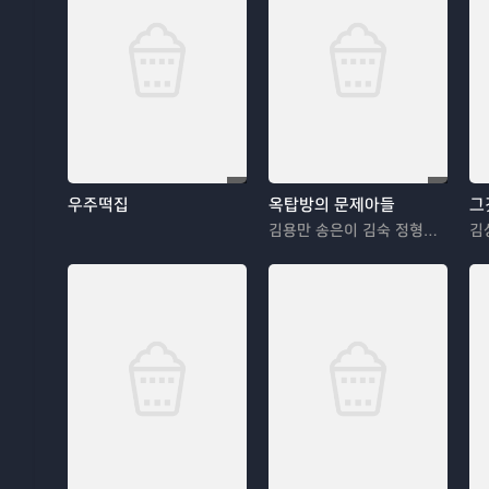
우주떡집
옥탑방의 문제아들
그
김용만 송은이 김숙 정형돈 민경훈
김