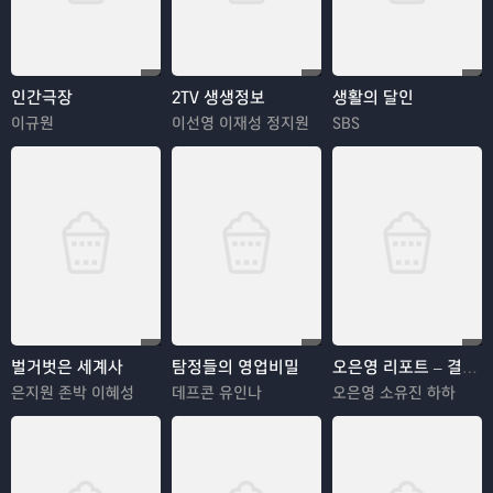
인간극장
2TV 생생정보
생활의 달인
이규원
이선영 이재성 정지원
SBS
벌거벗은 세계사
탐정들의 영업비밀
오은영 리포트 – 결혼 지옥
은지원 존박 이혜성
데프콘 유인나
오은영 소유진 하하