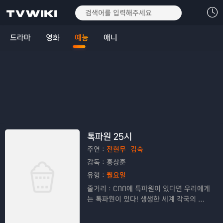
드라마
영화
예능
애니
톡파원 25시
주연：
전현무
김숙
감독：
홍상훈
유형：
월요일
줄거리：
CNN에 특파원이 있다면 우리에게
는 톡파원이 있다! 생생한 세계 각국의 현
지 영상도 살펴보고 화상앱을 통해 다양한
톡파원들과 깊이 있는 토크도 나눠보는 톡