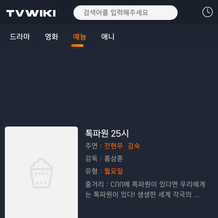
드라마
영화
예능
애니
톡파원 25시
주연：
전현무
김숙
감독：
홍상훈
유형：
월요일
줄거리：
CNN에 특파원이 있다면 우리에게
는 톡파원이 있다! 생생한 세계 각국의 현
지 영상도 살펴보고 화상앱을 통해 다양한
톡파원들과 깊이 있는 토크도 나눠보는 톡