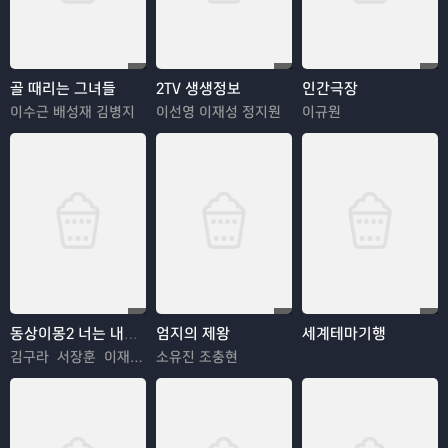
골 때리는 그녀들
2TV 생생정보
인간극장
이수근 배성재 김병지
이선영 이재성 정지원
이규원
동상이몽2 너는 내운명
엄지의 제왕
세계테마기행
김구라 서장훈 이재명 추자현 김수용 김혜경 우효광 김진아
소유진 조충현