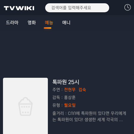
드라마
영화
예능
애니
톡파원 25시
주연：
전현무
김숙
감독：
홍상훈
유형：
월요일
줄거리：
CNN에 특파원이 있다면 우리에게
는 톡파원이 있다! 생생한 세계 각국의 현
지 영상도 살펴보고 화상앱을 통해 다양한
톡파원들과 깊이 있는 토크도 나눠보는 톡