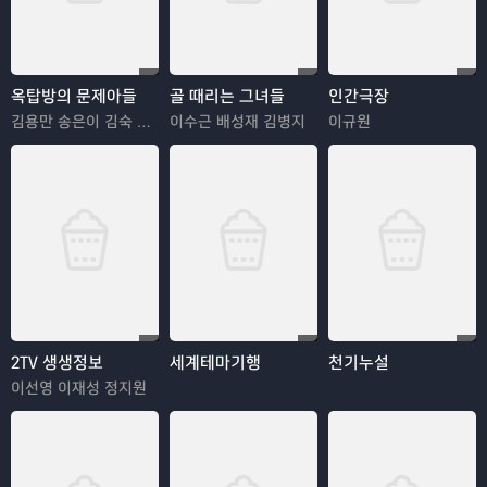
옥탑방의 문제아들
골 때리는 그녀들
인간극장
김용만 송은이 김숙 정형돈 민경훈
이수근 배성재 김병지
이규원
2TV 생생정보
세계테마기행
천기누설
이선영 이재성 정지원