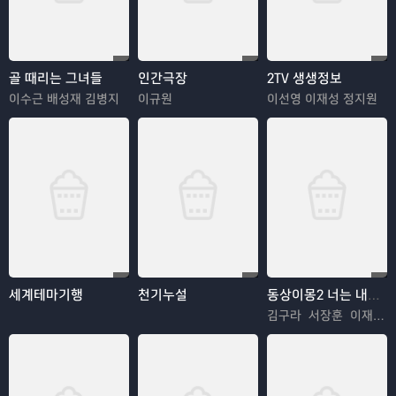
골 때리는 그녀들
인간극장
2TV 생생정보
이수근 배성재 김병지
이규원
이선영 이재성 정지원
세계테마기행
천기누설
동상이몽2 너는 내운명
김구라 서장훈 이재명 추자현 김수용 김혜경 우효광 김진아