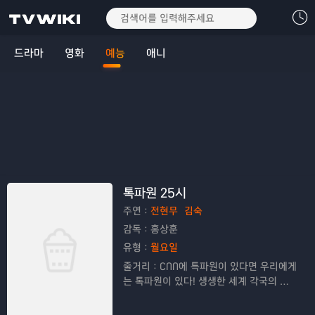
드라마
영화
예능
애니
톡파원 25시
주연：
전현무
김숙
감독：
홍상훈
유형：
월요일
줄거리：
CNN에 특파원이 있다면 우리에게
는 톡파원이 있다! 생생한 세계 각국의 현
지 영상도 살펴보고 화상앱을 통해 다양한
톡파원들과 깊이 있는 토크도 나눠보는 톡