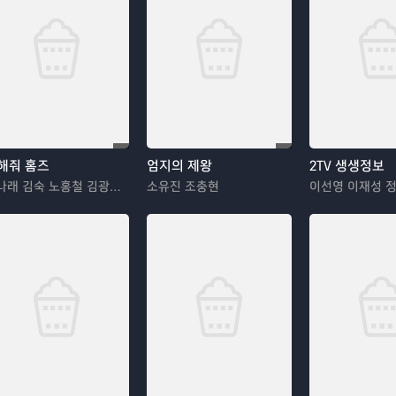
해줘 홈즈
엄지의 제왕
2TV 생생정보
박나래 김숙 노홍철 김광규 장동민
소유진 조충현
이선영 이재성 