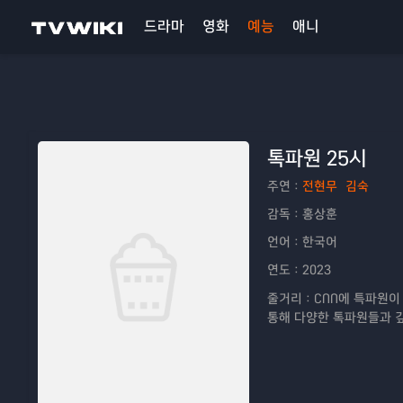
드라마
영화
예능
애니
톡파원 25시
주연：
전현무
김숙
감독：
홍상훈
언어：
한국어
연도：
2023
줄거리：
CNN에 특파원이
통해 다양한 톡파원들과 깊