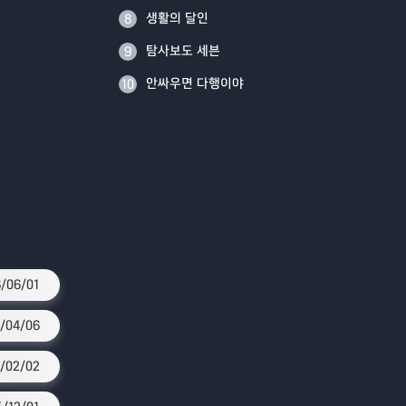
생활의 달인
8
탐사보도 세븐
9
안싸우면 다행이야
10
/06/01
/04/06
/02/02