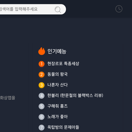
인기예능
현장르포 특종세상
1
동물의 왕국
2
나혼자 산다
3
한블리 (한문철의 블랙박스 리뷰)
4
 화상앱을
구해줘 홈즈
5
노래가 좋아
6
옥탑방의 문제아들
7