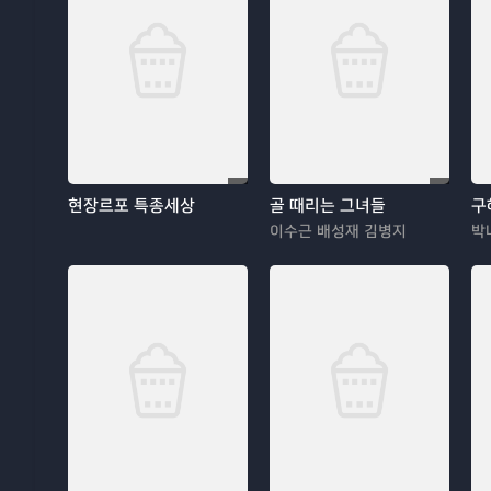
현장르포 특종세상
골 때리는 그녀들
구
이수근 배성재 김병지