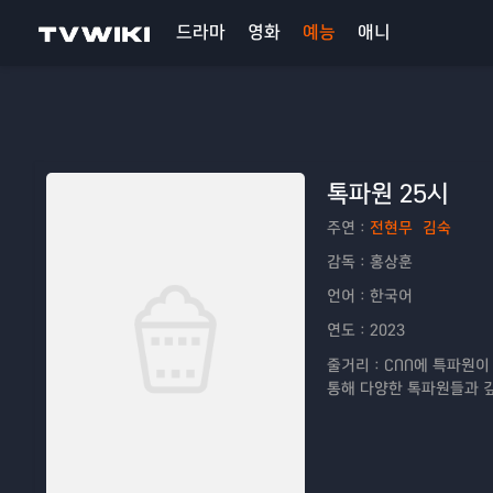
드라마
영화
예능
애니
톡파원 25시
주연：
전현무
김숙
감독：
홍상훈
언어：
한국어
연도：
2023
줄거리：
CNN에 특파원이
통해 다양한 톡파원들과 깊