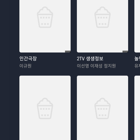
인간극장
2TV 생생정보
놀
이규원
이선영 이재성 정지원
유