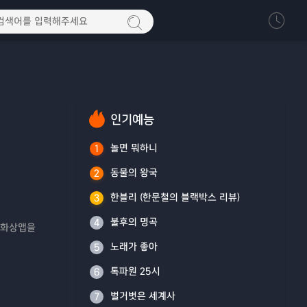
인기예능
놀면 뭐하니
1
동물의 왕국
2
한블리 (한문철의 블랙박스 리뷰)
3
불후의 명곡
4
 화상앱을
노래가 좋아
5
톡파원 25시
6
벌거벗은 세계사
7