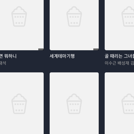
면 뭐하니
세계테마기행
골 때리는 그녀
재석
이수근 배성재 