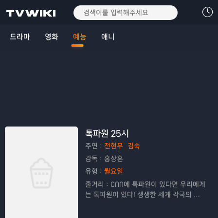
드라마
영화
예능
애니
톡파원 25시
주연：
전현무
김숙
감독：
홍상훈
유형：
월요일
줄거리：
CNN에 특파원이 있다면 우리에게
는 톡파원이 있다! 생생한 세계 각국의 현
지 영상도 살펴보고 화상앱을 통해 다양한
톡파원들과 깊이 있는 토크도 나눠보는 톡