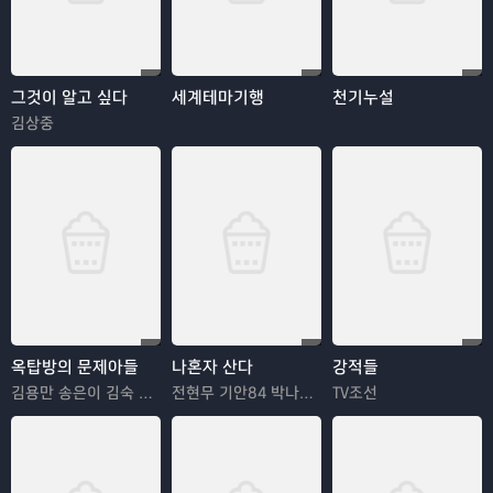
그것이 알고 싶다
세계테마기행
천기누설
김상중
옥탑방의 문제아들
나혼자 산다
강적들
김용만 송은이 김숙 정형돈 민경훈
전현무 기안84 박나래 한혜진 이시언
TV조선