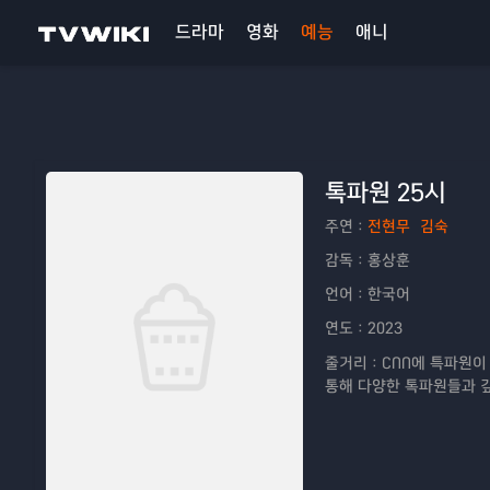
드라마
영화
예능
애니
톡파원 25시
주연：
전현무
김숙
감독：
홍상훈
언어：
한국어
연도：
2023
줄거리：
CNN에 특파원이
통해 다양한 톡파원들과 깊