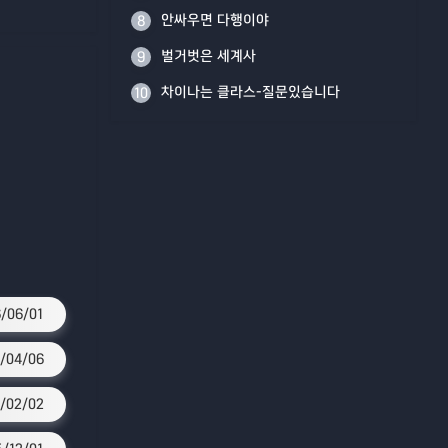
안싸우면 다행이야
8
벌거벗은 세계사
9
차이나는 클라스-질문있습니다
10
/06/01
/04/06
/02/02