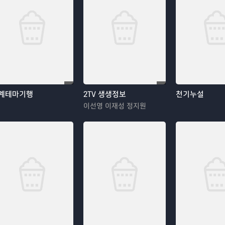
계테마기행
2TV 생생정보
천기누설
이선영 이재성 정지원