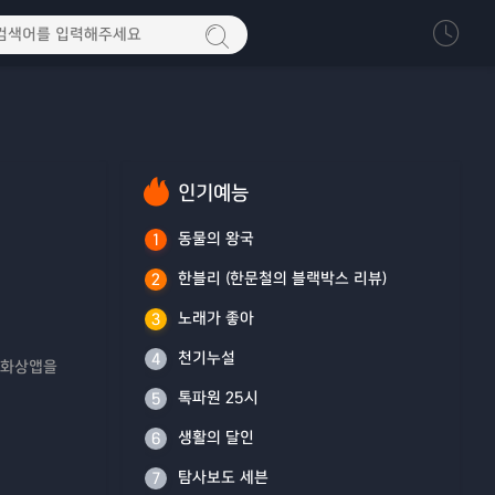
인기예능
동물의 왕국
1
한블리 (한문철의 블랙박스 리뷰)
2
노래가 좋아
3
천기누설
4
 화상앱을
톡파원 25시
5
생활의 달인
6
탐사보도 세븐
7