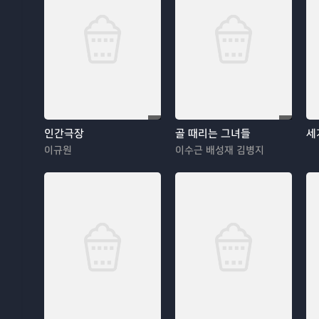
인간극장
골 때리는 그녀들
세
이규원
이수근 배성재 김병지