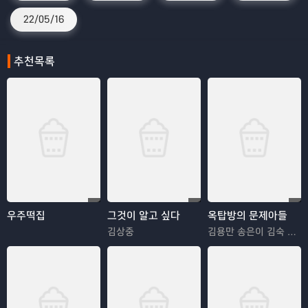
22/05/16
추천목록
우주떡집
그것이 알고 싶다
옥탑방의 문제아들
김상중
김용만 송은이 김숙 정형돈 민경훈