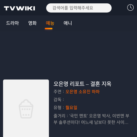
드라마
영화
예능
애니
오은영 리포트 – 결혼 지옥
주연：
오은영 소유진 하하
감독：
유형：
월요일
줄거리：
'국민 멘토' 오은영 박사, 이번엔 부
부 솔루션이다! 어느새 남보다 못한 사이가
된 부부들의 일상을 관찰하고 그들이 스튜
디오에 직접 출연하여 부부 갈등의 고민을