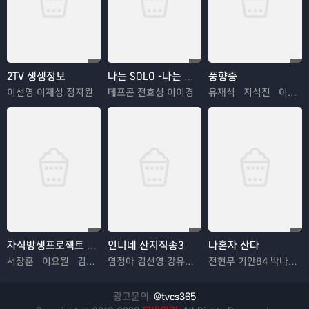
2TV 생생정보
나는 SOLO -나는 솔로
풍향중
이선영 이재성 정지원
데프콘 전효성 이이경
유재석 지석진 이성민 양세찬
자식방생프로젝트 합숙 맞선2
언니네 산지직송3
나혼자 산다
서장훈 이요원 김요한
염정아 김선영 강유석 노윤서
전현무 기안84 박나래 한혜진 이시언
광고문의:
@tvcs365