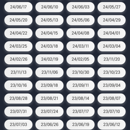
24/06/17
24/06/10
24/06/03
24/05/27
24/05/20
24/05/13
24/05/06
24/04/29
24/04/22
24/04/15
24/04/08
24/04/01
24/03/25
24/03/18
24/03/11
24/03/04
24/02/26
24/02/19
24/02/05
23/11/20
23/11/13
23/11/06
23/10/30
23/10/23
23/10/16
23/09/18
23/09/11
23/09/04
23/08/28
23/08/21
23/08/14
23/08/07
23/07/31
23/07/24
23/07/17
23/07/10
23/07/03
23/06/26
23/06/19
23/06/12