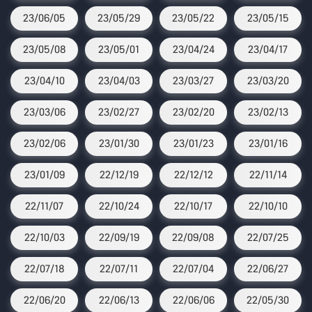
23/06/05
23/05/29
23/05/22
23/05/15
23/05/08
23/05/01
23/04/24
23/04/17
23/04/10
23/04/03
23/03/27
23/03/20
23/03/06
23/02/27
23/02/20
23/02/13
23/02/06
23/01/30
23/01/23
23/01/16
23/01/09
22/12/19
22/12/12
22/11/14
22/11/07
22/10/24
22/10/17
22/10/10
22/10/03
22/09/19
22/09/08
22/07/25
22/07/18
22/07/11
22/07/04
22/06/27
22/06/20
22/06/13
22/06/06
22/05/30