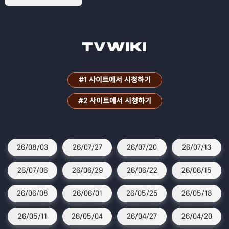
나누는 리얼 토크멘터리
#1 사이트에서 시청하기
#2 사이트에서 시청하기
26/08/03
26/07/27
26/07/20
26/07/13
26/07/06
26/06/29
26/06/22
26/06/15
26/06/08
26/06/01
26/05/25
26/05/18
26/05/11
26/05/04
26/04/27
26/04/20