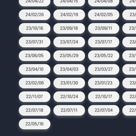
24/04/22
24/04/15
24/04/08
24/
24/02/26
24/02/19
24/02/05
23
23/10/16
23/09/18
23/09/11
23/
23/07/31
23/07/24
23/07/17
23/
23/06/05
23/05/29
23/05/22
23/
23/04/10
23/04/03
23/03/27
23/
23/02/06
23/01/30
23/01/23
23
22/11/07
22/10/24
22/10/17
22
22/07/18
22/07/11
22/07/04
22/
22/05/16