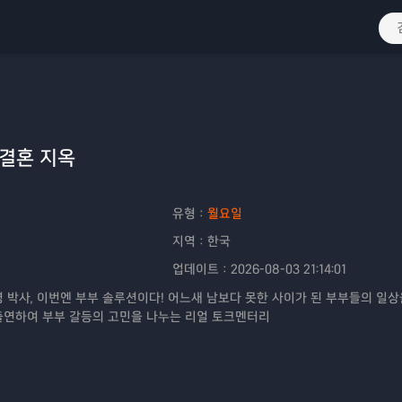
 결혼 지옥
유형：
월요일
지역：
한국
업데이트：
2026-08-03 21:14:01
은영 박사, 이번엔 부부 솔루션이다! 어느새 남보다 못한 사이가 된 부부들의 일
출연하여 부부 갈등의 고민을 나누는 리얼 토크멘터리