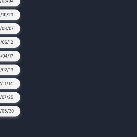
/03/04
/10/23
/08/07
/06/12
/04/17
/02/13
2/11/14
/07/25
/05/30