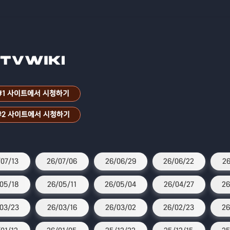
#1 사이트에서 시청하기
#2 사이트에서 시청하기
07/13
26/07/06
26/06/29
26/06/22
26
05/18
26/05/11
26/05/04
26/04/27
26
03/23
26/03/16
26/03/02
26/02/23
26