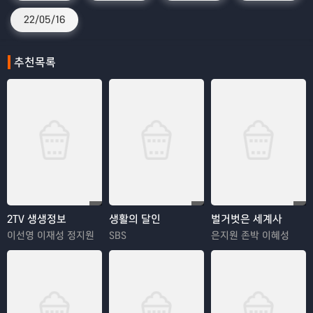
22/05/16
추천목록
2TV 생생정보
생활의 달인
벌거벗은 세계사
이선영 이재성 정지원
SBS
은지원 존박 이혜성