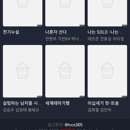
천기누설
나혼자 산다
나는 SOLO -나는 솔로
전현무 기안84 박나래 한혜진 이시언
데프콘 전효성 이이경
살림하는 남자들 시즌2
세계테마기행
이십세기 힛-트쏭
김승우 김정태 봉태규
김희철 김민아
광고문의:
@tvcs365