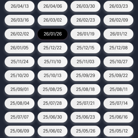
26/04/13
26/04/06
26/03/30
26/03/23
26/03/16
26/03/02
26/02/23
26/02/09
26/02/02
26/01/26
26/01/19
26/01/12
26/01/05
25/12/22
25/12/15
25/12/08
25/11/24
25/11/10
25/11/03
25/10/27
25/10/20
25/10/13
25/09/29
25/09/22
25/09/01
25/08/25
25/08/18
25/08/11
25/08/04
25/07/28
25/07/21
25/07/14
25/07/07
25/06/30
25/06/23
25/06/16
25/06/09
25/06/02
25/05/26
25/05/12