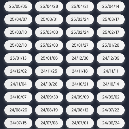
25/05/05
25/04/28
25/04/21
25/04/14
25/04/07
25/03/31
25/03/24
25/03/17
25/03/10
25/03/03
25/02/24
25/02/17
25/02/10
25/02/03
25/01/27
25/01/20
25/01/13
25/01/06
24/12/30
24/12/09
24/12/02
24/11/25
24/11/18
24/11/11
24/11/04
24/10/28
24/10/21
24/10/14
24/10/07
24/09/30
24/09/09
24/09/02
24/08/26
24/08/19
24/08/12
24/07/22
24/07/15
24/07/08
24/07/01
24/06/24