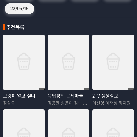
22/05/16
추천목록
그것이 알고 싶다
옥탑방의 문제아들
2TV 생생정보
김상중
김용만 송은이 김숙 정형돈 민경훈
이선영 이재성 정지원