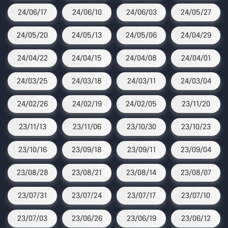
24/06/17
24/06/10
24/06/03
24/05/27
24/05/20
24/05/13
24/05/06
24/04/29
24/04/22
24/04/15
24/04/08
24/04/01
24/03/25
24/03/18
24/03/11
24/03/04
24/02/26
24/02/19
24/02/05
23/11/20
23/11/13
23/11/06
23/10/30
23/10/23
23/10/16
23/09/18
23/09/11
23/09/04
23/08/28
23/08/21
23/08/14
23/08/07
23/07/31
23/07/24
23/07/17
23/07/10
23/07/03
23/06/26
23/06/19
23/06/12