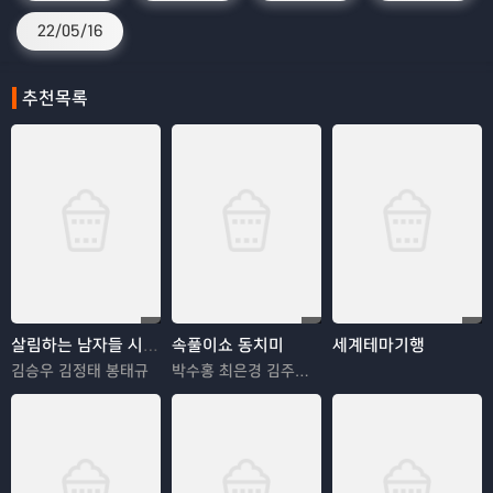
22/05/16
추천목록
살림하는 남자들 시즌2
속풀이쇼 동치미
세계테마기행
김승우 김정태 봉태규
박수홍 최은경 김주은 김영옥