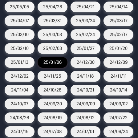
25/05/05
25/04/28
25/04/21
25/04/14
25/04/07
25/03/31
25/03/24
25/03/17
25/03/10
25/03/03
25/02/24
25/02/17
25/02/10
25/02/03
25/01/27
25/01/20
25/01/13
25/01/06
24/12/30
24/12/09
24/12/02
24/11/25
24/11/18
24/11/11
24/11/04
24/10/28
24/10/21
24/10/14
24/10/07
24/09/30
24/09/09
24/09/02
24/08/26
24/08/19
24/08/12
24/07/22
24/07/15
24/07/08
24/07/01
24/06/24