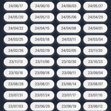
24/06/17
24/06/10
24/06/03
24/05/27
24/05/20
24/05/13
24/05/06
24/04/29
24/04/22
24/04/15
24/04/08
24/04/01
24/03/25
24/03/18
24/03/11
24/03/04
24/02/26
24/02/19
24/02/05
23/11/20
23/11/13
23/11/06
23/10/30
23/10/23
23/10/16
23/09/18
23/09/11
23/09/04
23/08/28
23/08/21
23/08/14
23/08/07
23/07/31
23/07/24
23/07/17
23/07/10
23/07/03
23/06/26
23/06/19
23/06/12