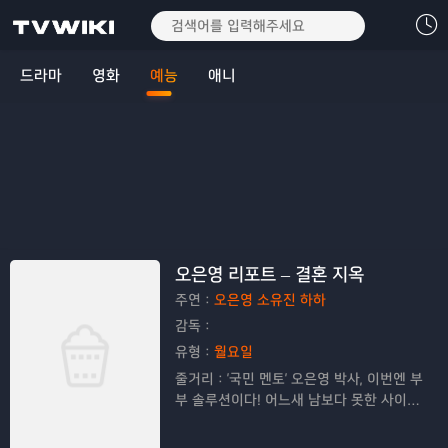
드라마
영화
예능
애니
오은영 리포트 – 결혼 지옥
주연：
오은영 소유진 하하
감독：
유형：
월요일
줄거리：
'국민 멘토' 오은영 박사, 이번엔 부
부 솔루션이다! 어느새 남보다 못한 사이가
된 부부들의 일상을 관찰하고 그들이 스튜
디오에 직접 출연하여 부부 갈등의 고민을