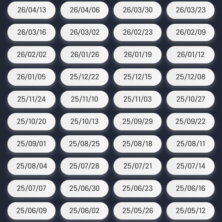
26/04/13
26/04/06
26/03/30
26/03/23
26/03/16
26/03/02
26/02/23
26/02/09
26/02/02
26/01/26
26/01/19
26/01/12
26/01/05
25/12/22
25/12/15
25/12/08
25/11/24
25/11/10
25/11/03
25/10/27
25/10/20
25/10/13
25/09/29
25/09/22
25/09/01
25/08/25
25/08/18
25/08/11
25/08/04
25/07/28
25/07/21
25/07/14
25/07/07
25/06/30
25/06/23
25/06/16
25/06/09
25/06/02
25/05/26
25/05/12