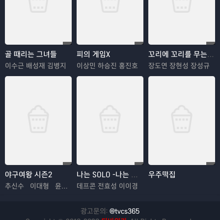
골 때리는 그녀들
피의 게임X
꼬리에 꼬리를 무는 그날 이야기
이수근 배성재 김병지
이상민 하승진 홍진호
장도연 장현성 장성규
야구여왕 시즌2
나는 SOLO -나는 솔로
우주떡집
추신수 이대형 윤석민
데프콘 전효성 이이경
광고문의:
@tvcs365