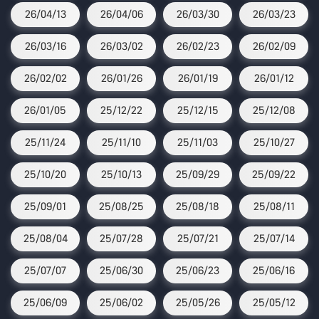
26/04/13
26/04/06
26/03/30
26/03/23
26/03/16
26/03/02
26/02/23
26/02/09
26/02/02
26/01/26
26/01/19
26/01/12
26/01/05
25/12/22
25/12/15
25/12/08
25/11/24
25/11/10
25/11/03
25/10/27
25/10/20
25/10/13
25/09/29
25/09/22
25/09/01
25/08/25
25/08/18
25/08/11
25/08/04
25/07/28
25/07/21
25/07/14
25/07/07
25/06/30
25/06/23
25/06/16
25/06/09
25/06/02
25/05/26
25/05/12