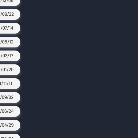
/12/08
/09/22
/07/14
/05/12
/03/17
/01/20
4/11/11
/09/02
/06/24
/04/29