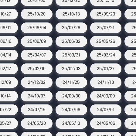
/01/12
26/01/05
25/12/22
25/12/15
25
10/27
25/10/20
25/10/13
25/09/29
25
08/11
25/08/04
25/07/28
25/07/21
25
06/16
25/06/09
25/06/02
25/05/26
25
04/14
25/04/07
25/03/31
25/03/24
25
02/17
25/02/10
25/02/03
25/01/27
25
12/09
24/12/02
24/11/25
24/11/18
2
/10/14
24/10/07
24/09/30
24/09/09
24
07/22
24/07/15
24/07/08
24/07/01
24
05/27
24/05/20
24/05/13
24/05/06
24