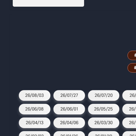
26/08/03
26/07/27
26/07/20
26/
26/06/08
26/06/01
26/05/25
26/
26/04/13
26/04/06
26/03/30
26/