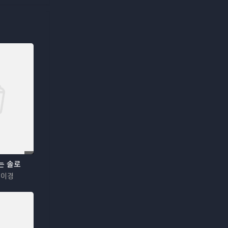
나는 솔로
이이경