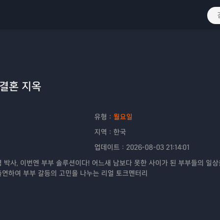
 결혼 지옥
유형：
월요일
지역：
한국
업데이트：
2026-08-03 21:14:01
은영 박사, 이번엔 부부 솔루션이다! 어느새 남보다 못한 사이가 된 부부들의 일
출연하여 부부 갈등의 고민을 나누는 리얼 토크멘터리