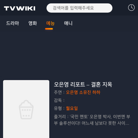
드라마
영화
예능
애니
오은영 리포트 – 결혼 지옥
주연：
오은영 소유진 하하
감독：
유형：
월요일
줄거리：
'국민 멘토' 오은영 박사, 이번엔 부
부 솔루션이다! 어느새 남보다 못한 사이가
된 부부들의 일상을 관찰하고 그들이 스튜
디오에 직접 출연하여 부부 갈등의 고민을