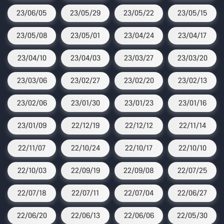
23/06/05
23/05/29
23/05/22
23/05/15
23/05/08
23/05/01
23/04/24
23/04/17
23/04/10
23/04/03
23/03/27
23/03/20
23/03/06
23/02/27
23/02/20
23/02/13
23/02/06
23/01/30
23/01/23
23/01/16
23/01/09
22/12/19
22/12/12
22/11/14
22/11/07
22/10/24
22/10/17
22/10/10
22/10/03
22/09/19
22/09/08
22/07/25
22/07/18
22/07/11
22/07/04
22/06/27
22/06/20
22/06/13
22/06/06
22/05/30