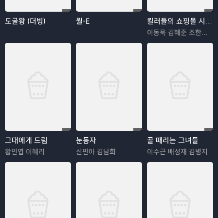
도굴왕 (더빙)
월-E
킬러들의 쇼핑몰 시즌2
이동욱 김혜준 조한선 김해나
그대에게 드림
눈동자
골 때리는 그녀들
황인엽 이혜리
신민아 김남희
이수근 배성재 김병지