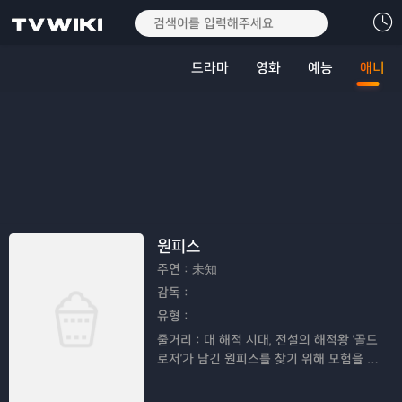
드라마
영화
예능
애니
원피스
주연：
未知
감독：
유형：
줄거리：
대 해적 시대, 전설의 해적왕 '골드
로저'가 남긴 원피스를 찾기 위해 모험을 떠
나는 루피와 친구들의 이야기이다.