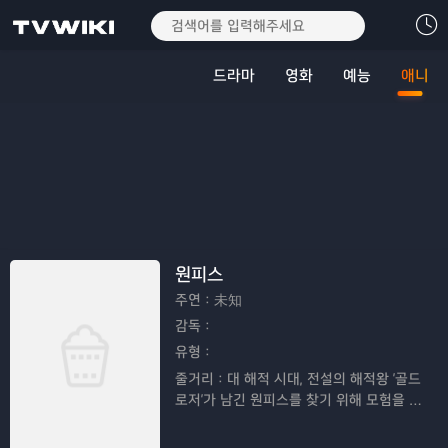
드라마
영화
예능
애니
원피스
주연：
未知
감독：
유형：
줄거리：
대 해적 시대, 전설의 해적왕 '골드
로저'가 남긴 원피스를 찾기 위해 모험을 떠
나는 루피와 친구들의 이야기이다.