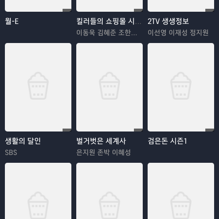
월-E
킬러들의 쇼핑몰 시즌2
2TV 생생정보
이동욱 김혜준 조한선 김해나
이선영 이재성 정지원
생활의 달인
벌거벗은 세계사
검은돈 시즌1
SBS
은지원 존박 이혜성