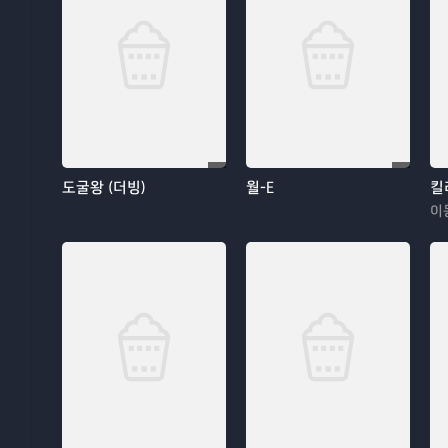
도굴왕 (더빙)
월-E
킬