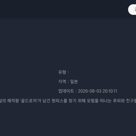
유형：
지역：
일본
업데이트：
2026-08-03 20:10:11
전설의 해적왕 '골드로저'가 남긴 원피스를 찾기 위해 모험을 떠나는 루피와 친