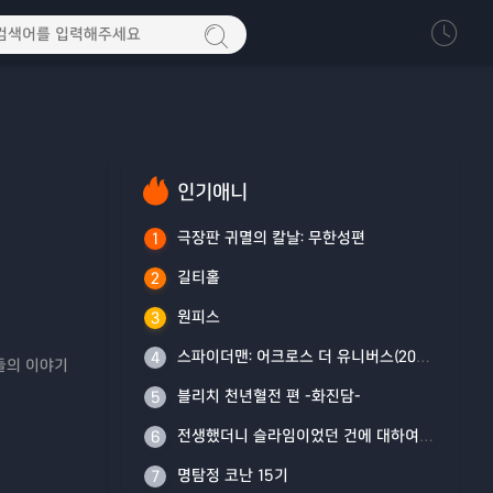
인기애니
극장판 귀멸의 칼날: 무한성편
1
길티홀
2
원피스
3
스파이더맨: 어크로스 더 유니버스(2023)
4
구들의 이야기
블리치 천년혈전 편 -화진담-
5
전생했더니 슬라임이었던 건에 대하여 4기
6
명탐정 코난 15기
7