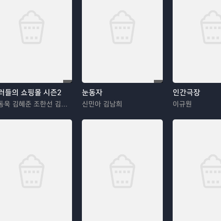
러들의 쇼핑몰 시즌2
눈동자
인간극장
이동욱 김혜준 조한선 김해나
신민아 김남희
이규원