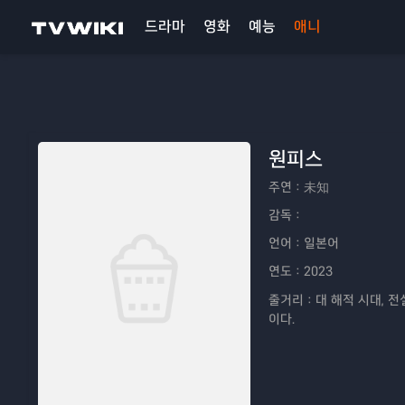
드라마
영화
예능
애니
원피스
주연：
未知
감독：
언어：
일본어
연도：
2023
줄거리：
대 해적 시대, 
이다.