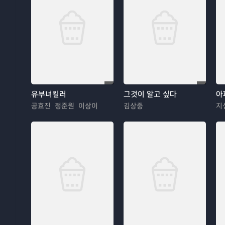
유부녀킬러
그것이 알고 싶다
아
공효진 정준원 이상이
김상중
지