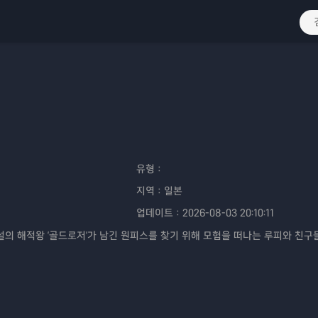
유형：
지역：
일본
업데이트：
2026-08-03 20:10:11
전설의 해적왕 '골드로저'가 남긴 원피스를 찾기 위해 모험을 떠나는 루피와 친