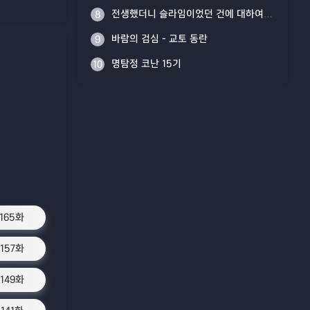
전생했더니 슬라임이었던 건에 대하여 4기
8
바람의 검심 - 교토 동란
9
명탐정 코난 15기
10
1165화
1157화
1149화