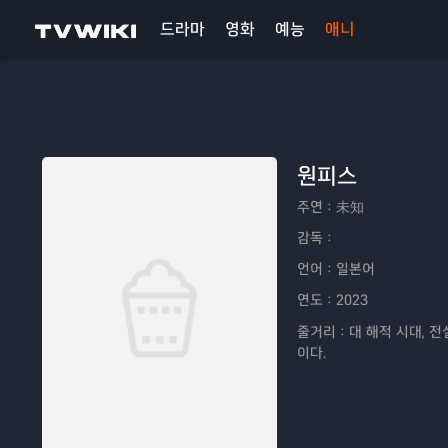
드라마
영화
예능
애니
원피스
주연：
未知
감독：
언어：
일본어
연도：
2023
줄거리：
대 해적 시대, 
이다.