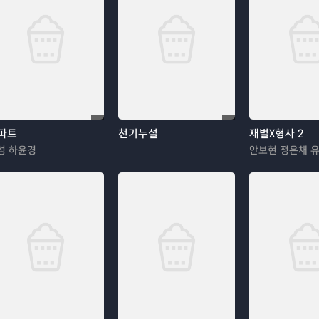
파트
천기누설
재벌X형사 2
성 하윤경