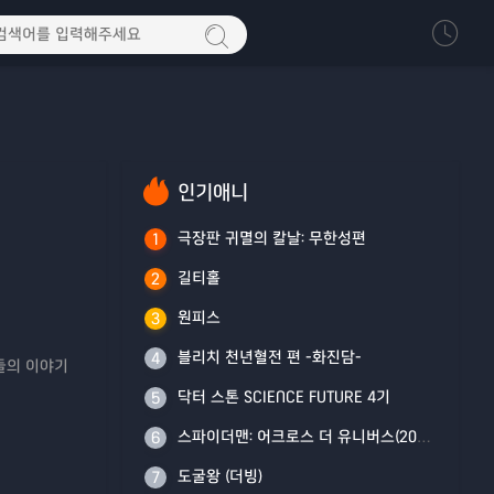
인기애니
극장판 귀멸의 칼날: 무한성편
1
길티홀
2
원피스
3
블리치 천년혈전 편 -화진담-
4
구들의 이야기
닥터 스톤 SCIENCE FUTURE 4기
5
스파이더맨: 어크로스 더 유니버스(2023)
6
도굴왕 (더빙)
7