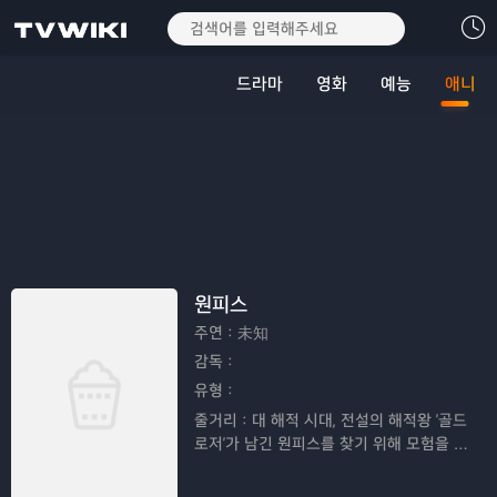
드라마
영화
예능
애니
원피스
주연：
未知
감독：
유형：
줄거리：
대 해적 시대, 전설의 해적왕 '골드
로저'가 남긴 원피스를 찾기 위해 모험을 떠
나는 루피와 친구들의 이야기이다.