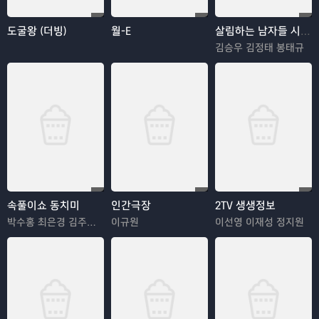
도굴왕 (더빙)
월-E
살림하는 남자들 시즌2
김승우 김정태 봉태규
속풀이쇼 동치미
인간극장
2TV 생생정보
박수홍 최은경 김주은 김영옥
이규원
이선영 이재성 정지원