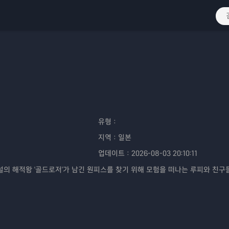
유형：
지역：
일본
업데이트：
2026-08-03 20:10:11
전설의 해적왕 '골드로저'가 남긴 원피스를 찾기 위해 모험을 떠나는 루피와 친