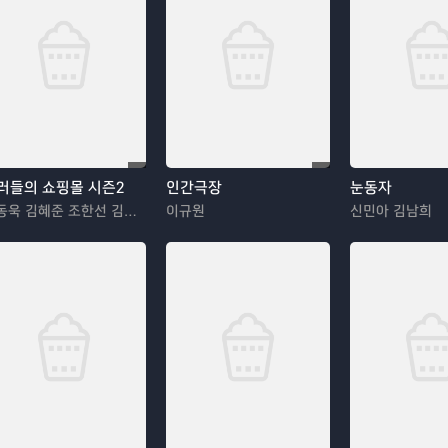
러들의 쇼핑몰 시즌2
인간극장
눈동자
이동욱 김혜준 조한선 김해나
이규원
신민아 김남희