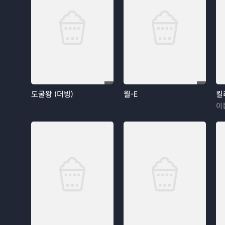
도굴왕 (더빙)
월-E
킬