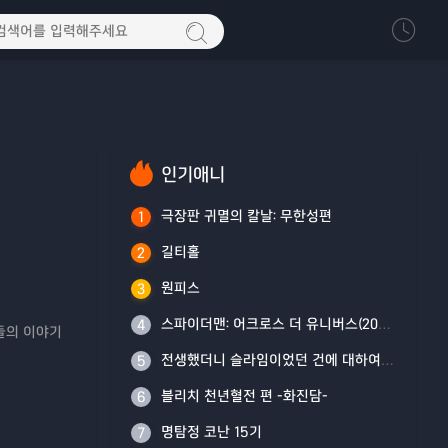
인기애니
극장판 귀멸의 칼날: 무한성편
1
길티홀
2
원피스
3
스파이더맨: 어크로스 더 유니버스(2023)
4
구들의 이야기
전생했더니 슬라임이었던 건에 대하여 4기
5
블리치 천년혈전 편 -화진담-
6
명탐정 코난 15기
7