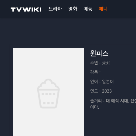
드라마
영화
예능
애니
원피스
주연：
未知
감독：
언어：
일본어
연도：
2023
줄거리：
대 해적 시대, 
이다.