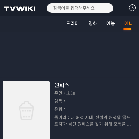
드라마
영화
예능
애니
원피스
주연：
未知
감독：
유형：
줄거리：
대 해적 시대, 전설의 해적왕 '골드
로저'가 남긴 원피스를 찾기 위해 모험을 떠
나는 루피와 친구들의 이야기이다.