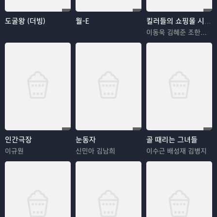
도굴왕 (더빙)
월-E
킬러들의 쇼핑몰 시즌2
이동욱 김혜준 조한선 김해나
인간극장
눈동자
골 때리는 그녀들
이규원
신민아 김남희
이수근 배성재 김병지