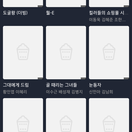
도굴왕 (더빙)
월-E
킬러들의 쇼핑몰 시즌2
이동욱 김혜준 조한선 김해나
그대에게 드림
골 때리는 그녀들
눈동자
황인엽 이혜리
이수근 배성재 김병지
신민아 김남희