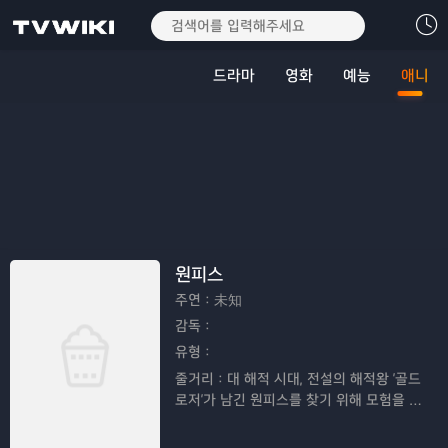
드라마
영화
예능
애니
원피스
주연：
未知
감독：
유형：
줄거리：
대 해적 시대, 전설의 해적왕 '골드
로저'가 남긴 원피스를 찾기 위해 모험을 떠
나는 루피와 친구들의 이야기이다.