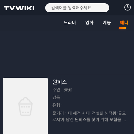
드라마
영화
예능
애니
원피스
주연：
未知
감독：
유형：
줄거리：
대 해적 시대, 전설의 해적왕 '골드
로저'가 남긴 원피스를 찾기 위해 모험을 떠
나는 루피와 친구들의 이야기이다.