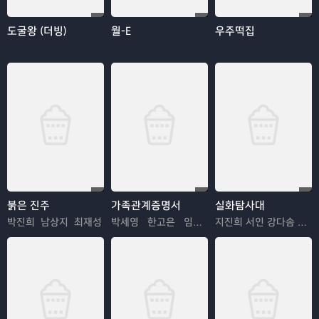
도굴왕 (더빙)
월-E
우주떡집
붉은 진주
가족관계증명서
실화탐사대
박진희 남상지 최재성
박세영 한고은 임지은
지진희 서인 강다솜 박지훈