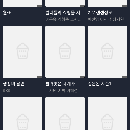
월-E
킬러들의 쇼핑몰 시즌2
2TV 생생정보
이동욱 김혜준 조한선 김해나
이선영 이재성 정지원
생활의 달인
벌거벗은 세계사
검은돈 시즌1
SBS
은지원 존박 이혜성