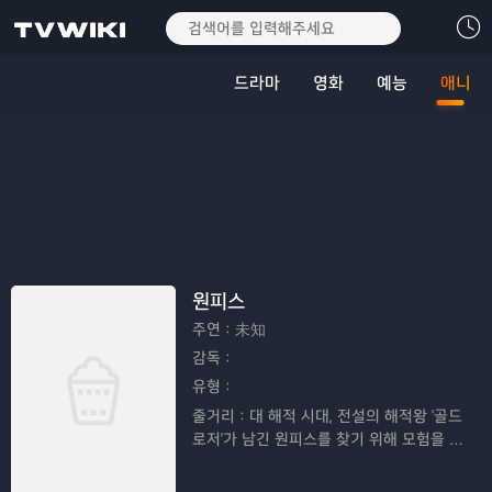
드라마
영화
예능
애니
원피스
주연：
未知
감독：
유형：
줄거리：
대 해적 시대, 전설의 해적왕 '골드
로저'가 남긴 원피스를 찾기 위해 모험을 떠
나는 루피와 친구들의 이야기이다.