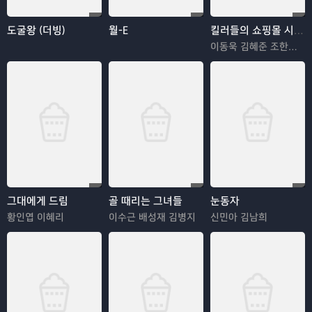
도굴왕 (더빙)
월-E
킬러들의 쇼핑몰 시즌2
이동욱 김혜준 조한선 김해나
그대에게 드림
골 때리는 그녀들
눈동자
황인엽 이혜리
이수근 배성재 김병지
신민아 김남희