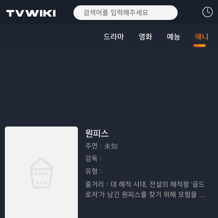
드라마
영화
예능
애니
원피스
주연：
未知
감독：
유형：
줄거리：
대 해적 시대, 전설의 해적왕 '골드
로저'가 남긴 원피스를 찾기 위해 모험을 떠
나는 루피와 친구들의 이야기이다.