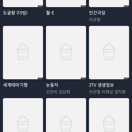
도굴왕 (더빙)
월-E
인간극장
이규원
세계테마기행
눈동자
2TV 생생정보
신민아 김남희
이선영 이재성 정지원