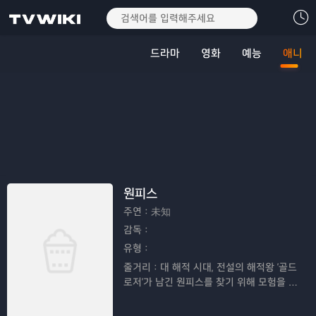
드라마
영화
예능
애니
원피스
주연：
未知
감독：
유형：
줄거리：
대 해적 시대, 전설의 해적왕 '골드
로저'가 남긴 원피스를 찾기 위해 모험을 떠
나는 루피와 친구들의 이야기이다.