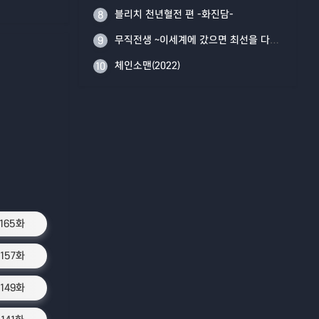
블리치 천년혈전 편 -화진담-
8
무직전생 ~이세계에 갔으면 최선을 다한다~ Part 2
9
체인소맨(2022)
10
1165화
1157화
1149화