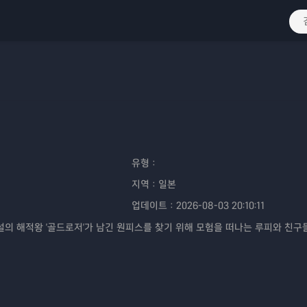
유형：
지역：
일본
업데이트：
2026-08-03 20:10:11
전설의 해적왕 '골드로저'가 남긴 원피스를 찾기 위해 모험을 떠나는 루피와 친