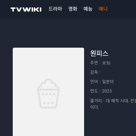
드라마
영화
예능
애니
원피스
주연：
未知
감독：
언어：
일본어
연도：
2023
줄거리：
대 해적 시대, 
이다.