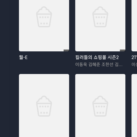
월-E
킬러들의 쇼핑몰 시즌2
2
이동욱 김혜준 조한선 김해나
이