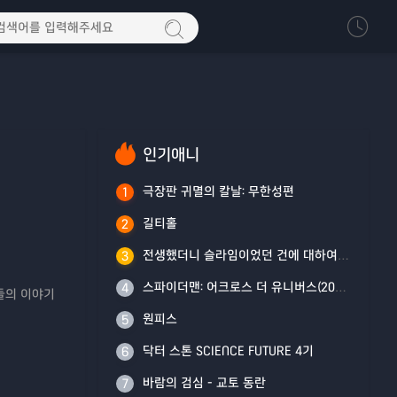
인기애니
극장판 귀멸의 칼날: 무한성편
1
길티홀
2
전생했더니 슬라임이었던 건에 대하여 4기
3
스파이더맨: 어크로스 더 유니버스(2023)
4
구들의 이야기
원피스
5
닥터 스톤 SCIENCE FUTURE 4기
6
바람의 검심 - 교토 동란
7