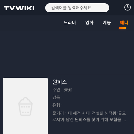
드라마
영화
예능
애니
원피스
주연：
未知
감독：
유형：
줄거리：
대 해적 시대, 전설의 해적왕 '골드
로저'가 남긴 원피스를 찾기 위해 모험을 떠
나는 루피와 친구들의 이야기이다.