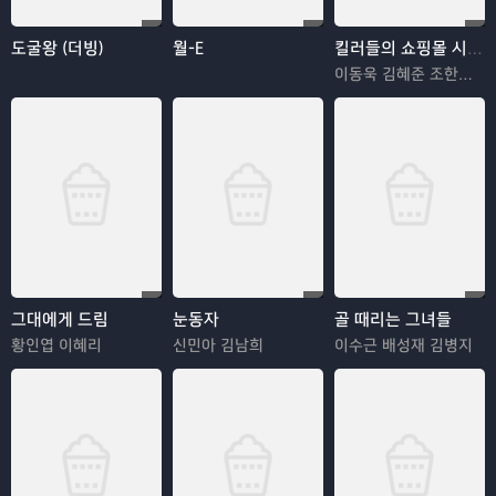
도굴왕 (더빙)
월-E
킬러들의 쇼핑몰 시즌2
이동욱 김혜준 조한선 김해나
그대에게 드림
눈동자
골 때리는 그녀들
황인엽 이혜리
신민아 김남희
이수근 배성재 김병지