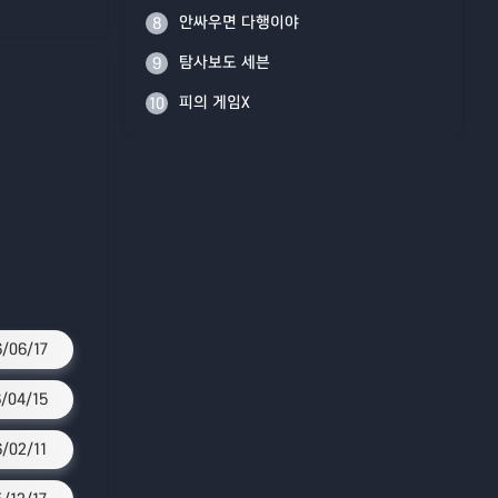
안싸우면 다행이야
8
탐사보도 세븐
9
피의 게임X
10
/06/17
/04/15
6/02/11