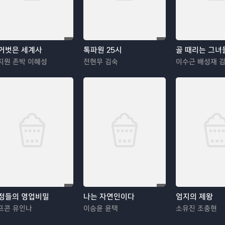
거벗은 세계사
톡파원 25시
골 때리는 그녀
지원 존박 이혜성
전현무 김숙
이수근 배성재 
정들의 영업비밀
나는 자연인이다
엄지의 제왕
프콘 유인나
이승윤 윤택
소유진 조충현