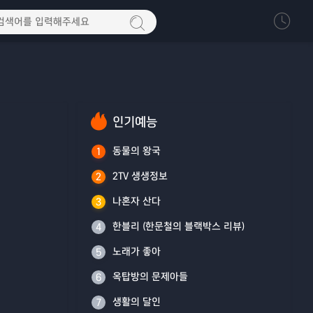
인기예능
동물의 왕국
1
2TV 생생정보
2
나혼자 산다
3
한블리 (한문철의 블랙박스 리뷰)
4
노래가 좋아
5
옥탑방의 문제아들
6
생활의 달인
7