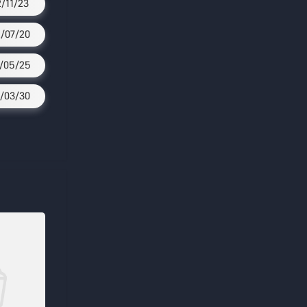
2/11/23
/07/20
/05/25
/03/30