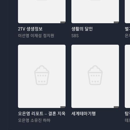
2TV 생생정보
생활의 달인
벌
이선영 이재성 정지원
SBS
은
오은영 리포트 – 결혼 지옥
세계테마기행
탐
오은영 소유진 하하
데