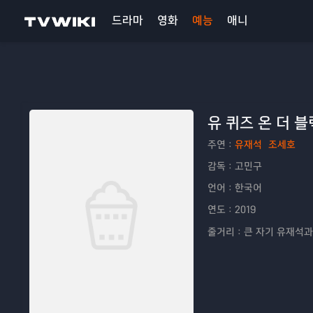
드라마
영화
예능
애니
유 퀴즈 온 더 블
주연：
유재석
조세호
감독：
고민구
언어：
한국어
연도：
2019
줄거리：
큰 자기 유재석과