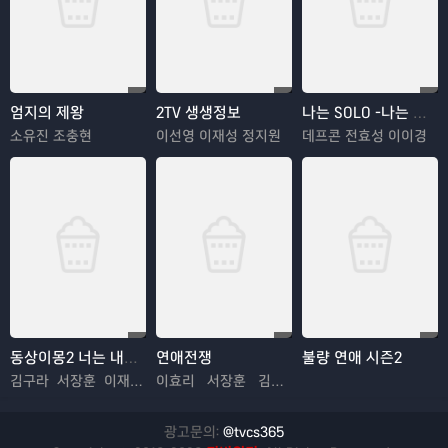
엄지의 제왕
2TV 생생정보
나는 SOLO -나는 솔로
소유진 조충현
이선영 이재성 정지원
데프콘 전효성 이이경
동상이몽2 너는 내운명
연애전쟁
불량 연애 시즌2
김구라 서장훈 이재명 추자현 김수용 김혜경 우효광 김진아
이효리 서장훈 김희철
광고문의:
@tvcs365