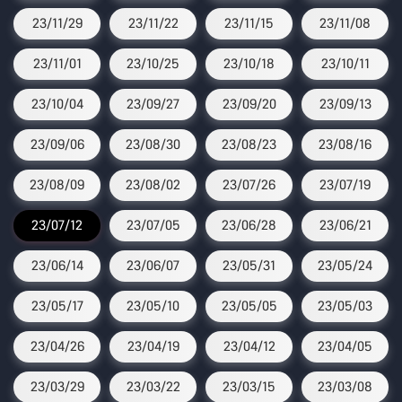
23/11/29
23/11/22
23/11/15
23/11/08
23/11/01
23/10/25
23/10/18
23/10/11
23/10/04
23/09/27
23/09/20
23/09/13
23/09/06
23/08/30
23/08/23
23/08/16
23/08/09
23/08/02
23/07/26
23/07/19
23/07/12
23/07/05
23/06/28
23/06/21
23/06/14
23/06/07
23/05/31
23/05/24
23/05/17
23/05/10
23/05/05
23/05/03
23/04/26
23/04/19
23/04/12
23/04/05
23/03/29
23/03/22
23/03/15
23/03/08