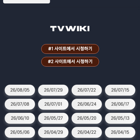
#1 사이트에서 시청하기
#2 사이트에서 시청하기
26/08/05
26/07/29
26/07/22
26/07/15
26/07/08
26/07/01
26/06/24
26/06/17
26/06/10
26/05/27
26/05/20
26/05/13
26/05/06
26/04/29
26/04/22
26/04/15