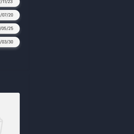
2/11/23
/07/20
/05/25
/03/30