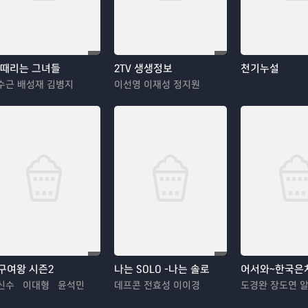
 때리는 그녀들
2TV 생생정보
천기누설
수근 배성재 김병지
이선영 이재성 정지원
구여왕 시즌2
나는 SOLO -나는 솔로
어서와~한국은
신수 이대형 윤석민
데프콘 전효성 이이경
도경완 장도연 