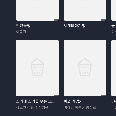
인간극장
세계테마기행
골
이규원
이
꼬리에 꼬리를 무는 그날 이야기
피의 게임X
야
장도연 장현성 장성규
이상민 하승진 홍진호
추