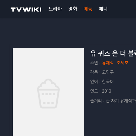
드라마
영화
예능
애니
유 퀴즈 온 더 블
주연：
유재석
조세호
감독：
고민구
언어：
한국어
연도：
2019
줄거리：
큰 자기 유재석과