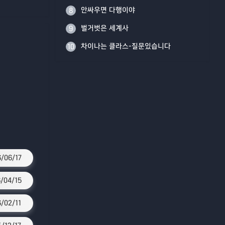
안싸우면 다행이야
8
벌거벗은 세계사
9
차이나는 클라스-질문있습니다
10
/06/17
/04/15
6/02/11