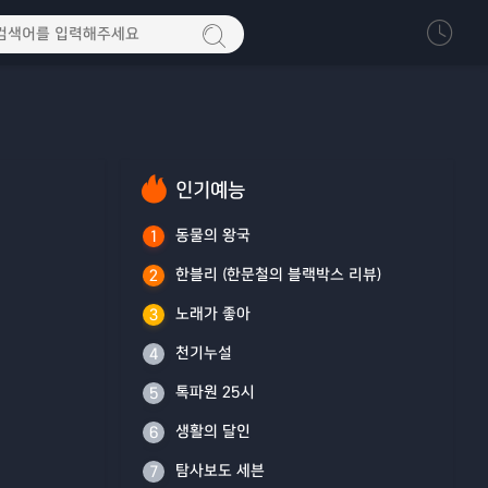
인기예능
동물의 왕국
1
한블리 (한문철의 블랙박스 리뷰)
2
노래가 좋아
3
천기누설
4
톡파원 25시
5
생활의 달인
6
탐사보도 세븐
7