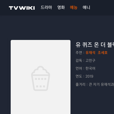
드라마
영화
예능
애니
유 퀴즈 온 더 블
주연：
유재석
조세호
감독：
고민구
언어：
한국어
연도：
2019
줄거리：
큰 자기 유재석과