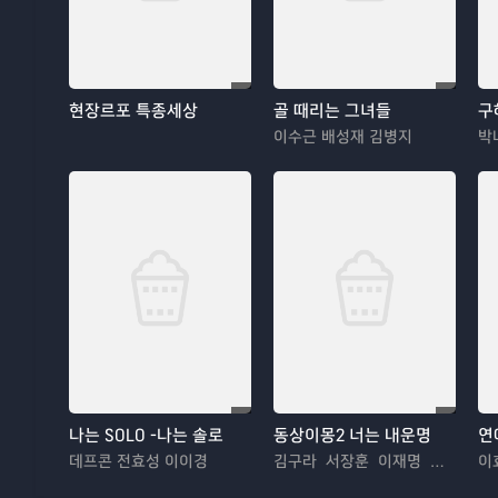
현장르포 특종세상
골 때리는 그녀들
구
이수근 배성재 김병지
나는 SOLO -나는 솔로
동상이몽2 너는 내운명
연
데프콘 전효성 이이경
김구라 서장훈 이재명 추자현 김수용 김혜경 우효광 김진아
이