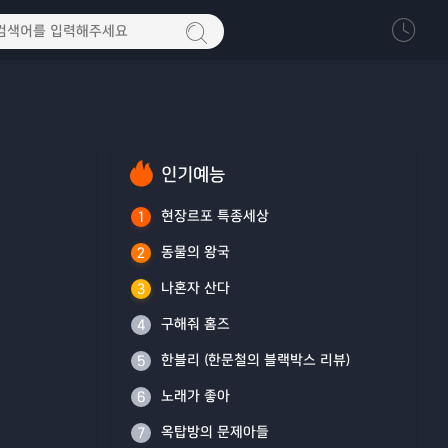
인기예능
현장르포 특종세상
1
동물의 왕국
2
나혼자 산다
3
구해줘 홈즈
4
한블리 (한문철의 블랙박스 리뷰)
5
노래가 좋아
6
옥탑방의 문제아들
7