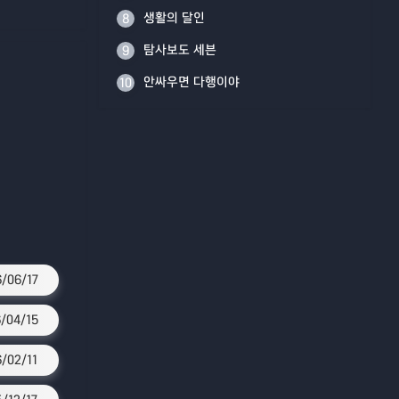
생활의 달인
8
탐사보도 세븐
9
안싸우면 다행이야
10
/06/17
/04/15
6/02/11