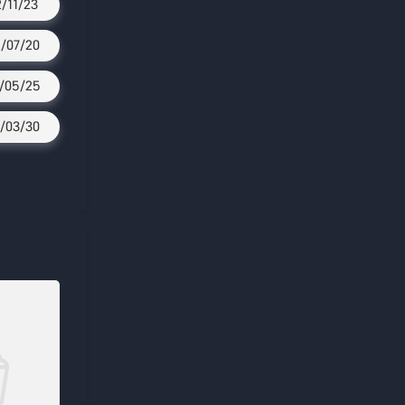
2/11/23
/07/20
/05/25
/03/30