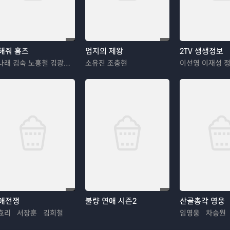
해줘 홈즈
엄지의 제왕
2TV 생생정보
박나래 김숙 노홍철 김광규 장동민
소유진 조충현
이선영 이재성 
애전쟁
불량 연애 시즌2
산골총각 영웅
효리 서장훈 김희철
임영웅 차승원