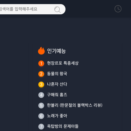
인기예능
현장르포 특종세상
1
동물의 왕국
2
나혼자 산다
3
구해줘 홈즈
4
한블리 (한문철의 블랙박스 리뷰)
5
노래가 좋아
6
옥탑방의 문제아들
7