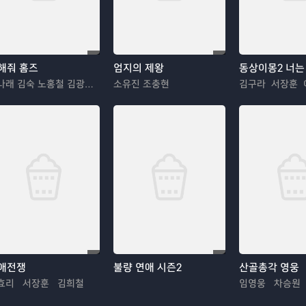
해줘 홈즈
엄지의 제왕
동상이몽2 너는
박나래 김숙 노홍철 김광규 장동민
소유진 조충현
애전쟁
불량 연애 시즌2
산골총각 영웅
효리 서장훈 김희철
임영웅 차승원