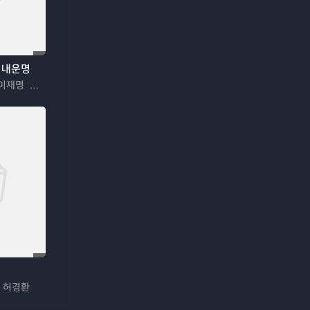
 내운명
김구라 서장훈 이재명 추자현 김수용 김혜경 우효광 김진아
 허경환