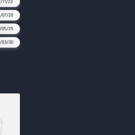
2/11/23
/07/20
/05/25
/03/30