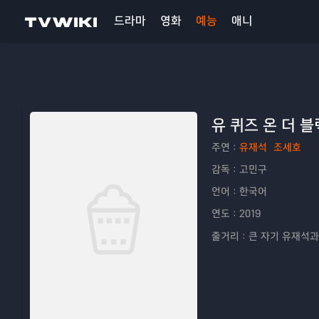
드라마
영화
예능
애니
유 퀴즈 온 더 블
주연：
유재석
조세호
감독：
고민구
언어：
한국어
연도：
2019
줄거리：
큰 자기 유재석과