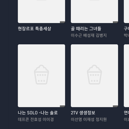
현장르포 특종세상
골 때리는 그녀들
구
이수근 배성재 김병지
나는 SOLO -나는 솔로
2TV 생생정보
연
데프콘 전효성 이이경
이선영 이재성 정지원
이