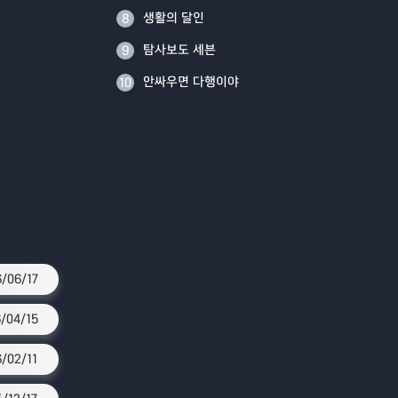
생활의 달인
8
탐사보도 세븐
9
안싸우면 다행이야
10
/06/17
/04/15
6/02/11