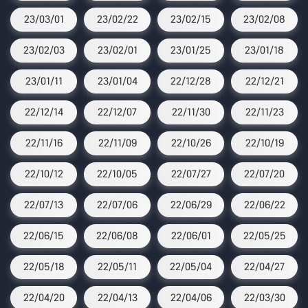
23/03/01
23/02/22
23/02/15
23/02/08
23/02/03
23/02/01
23/01/25
23/01/18
23/01/11
23/01/04
22/12/28
22/12/21
22/12/14
22/12/07
22/11/30
22/11/23
22/11/16
22/11/09
22/10/26
22/10/19
22/10/12
22/10/05
22/07/27
22/07/20
22/07/13
22/07/06
22/06/29
22/06/22
22/06/15
22/06/08
22/06/01
22/05/25
22/05/18
22/05/11
22/05/04
22/04/27
22/04/20
22/04/13
22/04/06
22/03/30