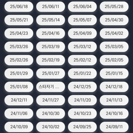
25/06/18
25/06/11
25/06/04
25/05/28
25/05/21
25/05/14
25/05/07
25/04/30
25/04/23
25/04/16
25/04/09
25/04/02
25/03/26
25/03/19
25/03/12
25/03/05
25/02/26
25/02/19
25/02/12
25/02/05
25/01/29
25/01/27
25/01/22
25/01/15
25/01/08
스타자기 어워즈
24/12/25
24/12/18
24/12/11
24/11/27
24/11/20
24/11/13
24/11/06
24/10/30
24/10/23
24/10/16
24/10/09
24/10/02
24/09/25
24/09/11