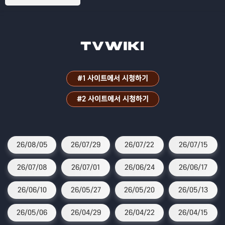
#1 사이트에서 시청하기
#2 사이트에서 시청하기
26/08/05
26/07/29
26/07/22
26/07/15
26/07/08
26/07/01
26/06/24
26/06/17
26/06/10
26/05/27
26/05/20
26/05/13
26/05/06
26/04/29
26/04/22
26/04/15