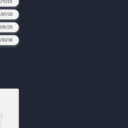
2/11/23
/07/20
/05/25
/03/30