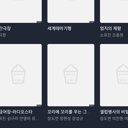
간극장
세계테마기행
엄지의 제왕
규원
소유진 조충현
금어장-라디오스타
꼬리에 꼬리를 무는 그날 이야기
셀럽병사의 비
김국진 김구라 안영미 유세윤
장도연 장현성 장성규
장도연 이찬원 