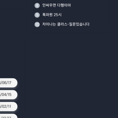
안싸우면 다행이야
8
톡파원 25시
9
차이나는 클라스-질문있습니다
10
/06/17
/04/15
6/02/11