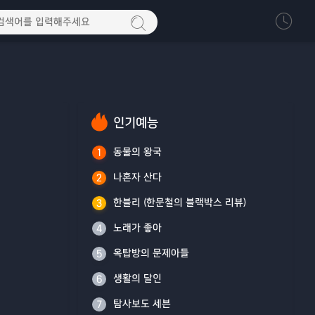
인기예능
동물의 왕국
1
나혼자 산다
2
한블리 (한문철의 블랙박스 리뷰)
3
노래가 좋아
4
옥탑방의 문제아들
5
생활의 달인
6
탐사보도 세븐
7