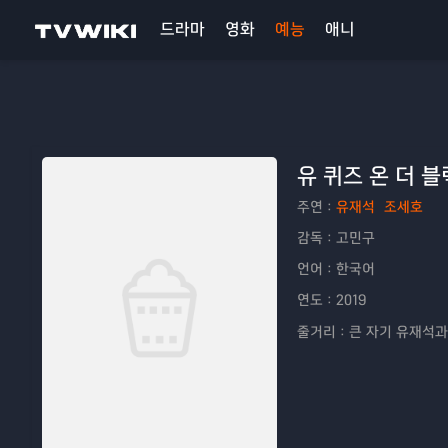
드라마
영화
예능
애니
유 퀴즈 온 더 블
주연：
유재석
조세호
감독：
고민구
언어：
한국어
연도：
2019
줄거리：
큰 자기 유재석과