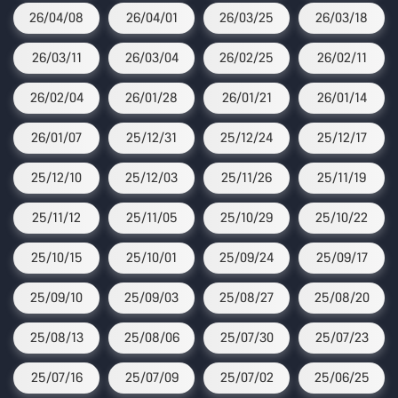
26/04/08
26/04/01
26/03/25
26/03/18
26/03/11
26/03/04
26/02/25
26/02/11
26/02/04
26/01/28
26/01/21
26/01/14
26/01/07
25/12/31
25/12/24
25/12/17
25/12/10
25/12/03
25/11/26
25/11/19
25/11/12
25/11/05
25/10/29
25/10/22
25/10/15
25/10/01
25/09/24
25/09/17
25/09/10
25/09/03
25/08/27
25/08/20
25/08/13
25/08/06
25/07/30
25/07/23
25/07/16
25/07/09
25/07/02
25/06/25