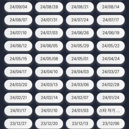
24/09/04
24/08/28
24/08/21
24/08/14
24/08/07
24/07/31
24/07/24
24/07/17
24/07/10
24/07/03
24/06/26
24/06/19
24/06/12
24/06/05
24/05/29
24/05/22
24/05/15
24/05/08
24/05/01
24/04/24
24/04/17
24/04/10
24/04/03
24/03/27
24/03/20
24/03/13
24/03/06
24/02/28
24/02/21
24/02/14
24/02/07
24/01/24
24/01/17
24/01/10
24/01/03
스타 자기 어워즈
23/12/27
23/12/20
23/12/13
23/12/06