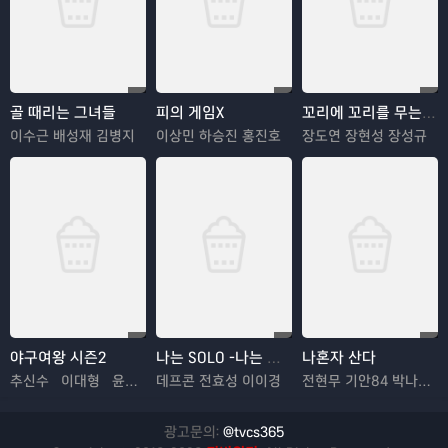
골 때리는 그녀들
피의 게임X
꼬리에 꼬리를 무는 그날 이야기
이수근 배성재 김병지
이상민 하승진 홍진호
장도연 장현성 장성규
야구여왕 시즌2
나는 SOLO -나는 솔로
나혼자 산다
추신수 이대형 윤석민
데프콘 전효성 이이경
전현무 기안84 박나래 한혜진 이시언
광고문의:
@tvcs365