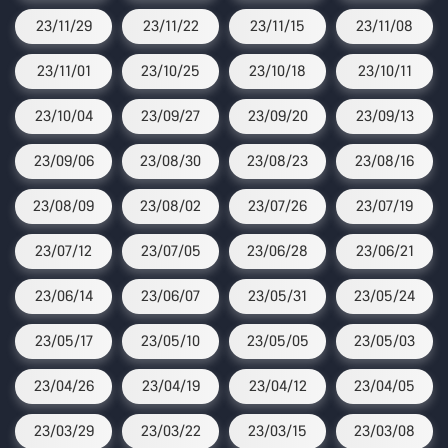
23/11/29
23/11/22
23/11/15
23/11/08
23/11/01
23/10/25
23/10/18
23/10/11
23/10/04
23/09/27
23/09/20
23/09/13
23/09/06
23/08/30
23/08/23
23/08/16
23/08/09
23/08/02
23/07/26
23/07/19
23/07/12
23/07/05
23/06/28
23/06/21
23/06/14
23/06/07
23/05/31
23/05/24
23/05/17
23/05/10
23/05/05
23/05/03
23/04/26
23/04/19
23/04/12
23/04/05
23/03/29
23/03/22
23/03/15
23/03/08