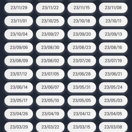
23/11/29
23/11/22
23/11/15
23/11/08
23/11/01
23/10/25
23/10/18
23/10/11
23/10/04
23/09/27
23/09/20
23/09/13
23/09/06
23/08/30
23/08/23
23/08/16
23/08/09
23/08/02
23/07/26
23/07/19
23/07/12
23/07/05
23/06/28
23/06/21
23/06/14
23/06/07
23/05/31
23/05/24
23/05/17
23/05/10
23/05/05
23/05/03
23/04/26
23/04/19
23/04/12
23/04/05
23/03/29
23/03/22
23/03/15
23/03/08