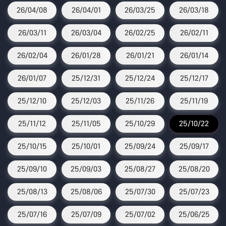
26/04/08
26/04/01
26/03/25
26/03/18
26/03/11
26/03/04
26/02/25
26/02/11
26/02/04
26/01/28
26/01/21
26/01/14
26/01/07
25/12/31
25/12/24
25/12/17
25/12/10
25/12/03
25/11/26
25/11/19
25/11/12
25/11/05
25/10/29
25/10/22
25/10/15
25/10/01
25/09/24
25/09/17
25/09/10
25/09/03
25/08/27
25/08/20
25/08/13
25/08/06
25/07/30
25/07/23
25/07/16
25/07/09
25/07/02
25/06/25