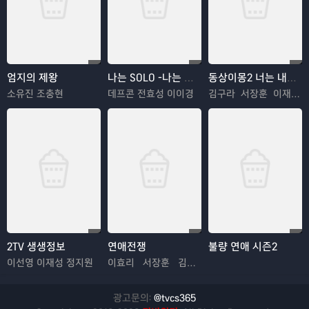
엄지의 제왕
나는 SOLO -나는 솔로
동상이몽2 너는 내운명
소유진 조충현
데프콘 전효성 이이경
김구라 서장훈 이재명 추자현 김수용 김혜경 우효광 김진아
2TV 생생정보
연애전쟁
불량 연애 시즌2
이선영 이재성 정지원
이효리 서장훈 김희철
광고문의:
@tvcs365