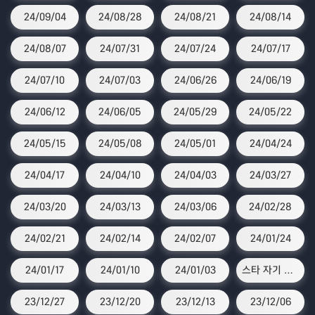
24/09/04
24/08/28
24/08/21
24/08/14
24/08/07
24/07/31
24/07/24
24/07/17
24/07/10
24/07/03
24/06/26
24/06/19
24/06/12
24/06/05
24/05/29
24/05/22
24/05/15
24/05/08
24/05/01
24/04/24
24/04/17
24/04/10
24/04/03
24/03/27
24/03/20
24/03/13
24/03/06
24/02/28
24/02/21
24/02/14
24/02/07
24/01/24
24/01/17
24/01/10
24/01/03
스타 자기 어워즈
23/12/27
23/12/20
23/12/13
23/12/06