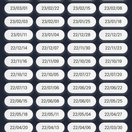
23/03/01
23/02/22
23/02/15
23/02/08
23/02/03
23/02/01
23/01/25
23/01/18
23/01/11
23/01/04
22/12/28
22/12/21
22/12/14
22/12/07
22/11/30
22/11/23
22/11/16
22/11/09
22/10/26
22/10/19
22/10/12
22/10/05
22/07/27
22/07/20
22/07/13
22/07/06
22/06/29
22/06/22
22/06/15
22/06/08
22/06/01
22/05/25
22/05/18
22/05/11
22/05/04
22/04/27
22/04/20
22/04/13
22/04/06
22/03/30