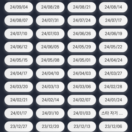
24/09/04
24/08/28
24/08/21
24/08/14
24/08/07
24/07/31
24/07/24
24/07/17
24/07/10
24/07/03
24/06/26
24/06/19
24/06/12
24/06/05
24/05/29
24/05/22
24/05/15
24/05/08
24/05/01
24/04/24
24/04/17
24/04/10
24/04/03
24/03/27
24/03/20
24/03/13
24/03/06
24/02/28
24/02/21
24/02/14
24/02/07
24/01/24
24/01/17
24/01/10
24/01/03
스타 자기 어워즈
23/12/27
23/12/20
23/12/13
23/12/06