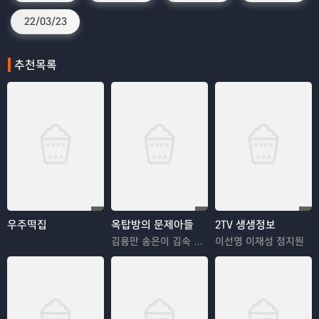
22/03/23
추천목록
우주떡집
옥탑방의 문제아들
2TV 생생정보
김용만 송은이 김숙 정형돈 민경훈
이선영 이재성 정지원