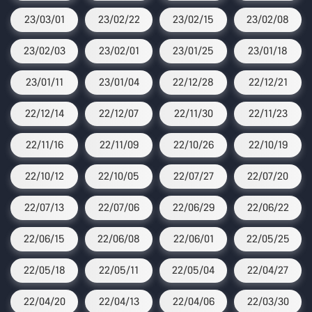
23/03/01
23/02/22
23/02/15
23/02/08
23/02/03
23/02/01
23/01/25
23/01/18
23/01/11
23/01/04
22/12/28
22/12/21
22/12/14
22/12/07
22/11/30
22/11/23
22/11/16
22/11/09
22/10/26
22/10/19
22/10/12
22/10/05
22/07/27
22/07/20
22/07/13
22/07/06
22/06/29
22/06/22
22/06/15
22/06/08
22/06/01
22/05/25
22/05/18
22/05/11
22/05/04
22/04/27
22/04/20
22/04/13
22/04/06
22/03/30