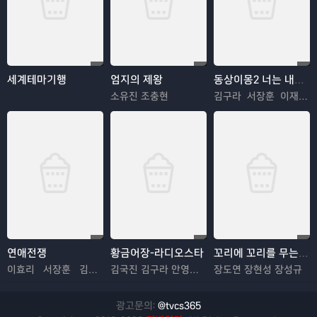
세계테마기행
엄지의 제왕
동상이몽2 너는 내운명
소유진 조충현
김구라 서장훈 이재명 추자현 김수용 김혜경 우효광 김진아
연애전쟁
황금어장-라디오스타
꼬리에 꼬리를 무는 그날 이야기
이효리 서장훈 김희철
김국진 김구라 안영미 유세윤
장도연 장현성 장성규
광고문의:
@tvcs365