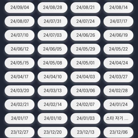
24/09/04
24/08/28
24/08/21
24/08/14
24/08/07
24/07/31
24/07/24
24/07/17
24/07/10
24/07/03
24/06/26
24/06/19
24/06/12
24/06/05
24/05/29
24/05/22
24/05/15
24/05/08
24/05/01
24/04/24
24/04/17
24/04/10
24/04/03
24/03/27
24/03/20
24/03/13
24/03/06
24/02/28
24/02/21
24/02/14
24/02/07
24/01/24
24/01/17
24/01/10
24/01/03
스타 자기 어워즈
23/12/27
23/12/20
23/12/13
23/12/06