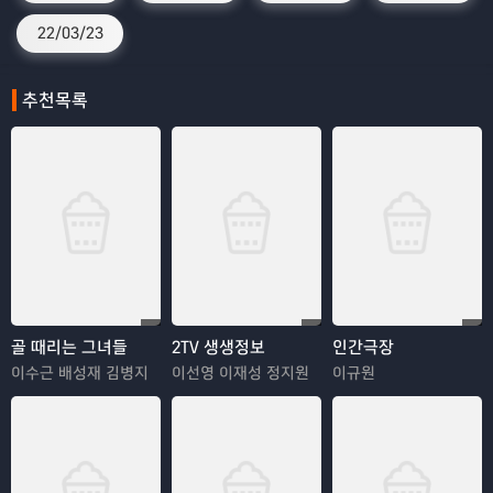
22/03/23
추천목록
골 때리는 그녀들
2TV 생생정보
인간극장
이수근 배성재 김병지
이선영 이재성 정지원
이규원