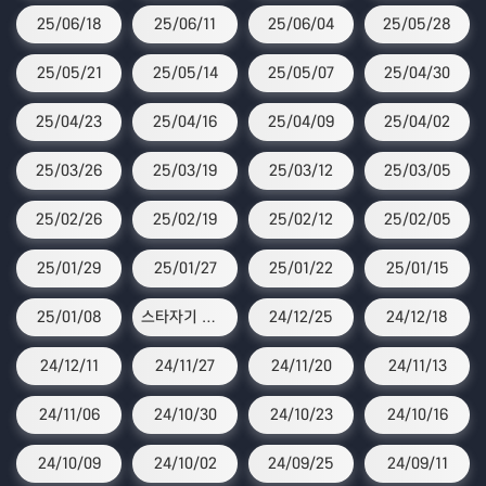
25/06/18
25/06/11
25/06/04
25/05/28
25/05/21
25/05/14
25/05/07
25/04/30
25/04/23
25/04/16
25/04/09
25/04/02
25/03/26
25/03/19
25/03/12
25/03/05
25/02/26
25/02/19
25/02/12
25/02/05
25/01/29
25/01/27
25/01/22
25/01/15
25/01/08
스타자기 어워즈
24/12/25
24/12/18
24/12/11
24/11/27
24/11/20
24/11/13
24/11/06
24/10/30
24/10/23
24/10/16
24/10/09
24/10/02
24/09/25
24/09/11