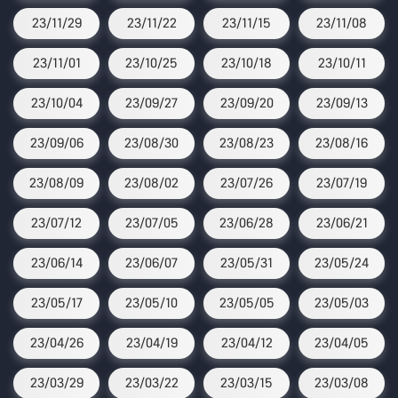
23/11/29
23/11/22
23/11/15
23/11/08
23/11/01
23/10/25
23/10/18
23/10/11
23/10/04
23/09/27
23/09/20
23/09/13
23/09/06
23/08/30
23/08/23
23/08/16
23/08/09
23/08/02
23/07/26
23/07/19
23/07/12
23/07/05
23/06/28
23/06/21
23/06/14
23/06/07
23/05/31
23/05/24
23/05/17
23/05/10
23/05/05
23/05/03
23/04/26
23/04/19
23/04/12
23/04/05
23/03/29
23/03/22
23/03/15
23/03/08