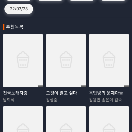
22/03/23
추천목록
전국노래자랑
그것이 알고 싶다
옥탑방의 문제아들
남희석
김상중
김용만 송은이 김숙 정형돈 민경훈