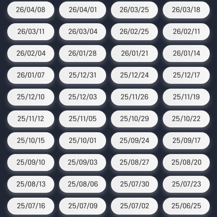
26/04/08
26/04/01
26/03/25
26/03/18
26/03/11
26/03/04
26/02/25
26/02/11
26/02/04
26/01/28
26/01/21
26/01/14
26/01/07
25/12/31
25/12/24
25/12/17
25/12/10
25/12/03
25/11/26
25/11/19
25/11/12
25/11/05
25/10/29
25/10/22
25/10/15
25/10/01
25/09/24
25/09/17
25/09/10
25/09/03
25/08/27
25/08/20
25/08/13
25/08/06
25/07/30
25/07/23
25/07/16
25/07/09
25/07/02
25/06/25