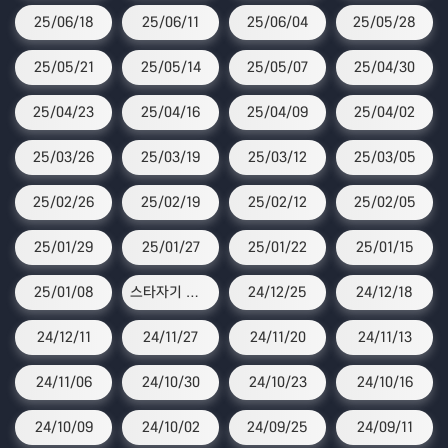
25/06/18
25/06/11
25/06/04
25/05/28
25/05/21
25/05/14
25/05/07
25/04/30
25/04/23
25/04/16
25/04/09
25/04/02
25/03/26
25/03/19
25/03/12
25/03/05
25/02/26
25/02/19
25/02/12
25/02/05
25/01/29
25/01/27
25/01/22
25/01/15
25/01/08
스타자기 어워즈
24/12/25
24/12/18
24/12/11
24/11/27
24/11/20
24/11/13
24/11/06
24/10/30
24/10/23
24/10/16
24/10/09
24/10/02
24/09/25
24/09/11