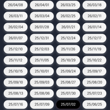
26/04/08
26/04/01
26/03/25
26/03/18
26/03/11
26/03/04
26/02/25
26/02/11
26/02/04
26/01/28
26/01/21
26/01/14
26/01/07
25/12/31
25/12/24
25/12/17
25/12/10
25/12/03
25/11/26
25/11/19
25/11/12
25/11/05
25/10/29
25/10/22
25/10/15
25/10/01
25/09/24
25/09/17
25/09/10
25/09/03
25/08/27
25/08/20
25/08/13
25/08/06
25/07/30
25/07/23
25/07/16
25/07/09
25/07/02
25/06/25