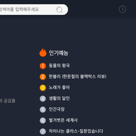
인기예능
동물의 왕국
1
한블리 (한문철의 블랙박스 리뷰)
2
노래가 좋아
3
생활의 달인
4
의 공감을
인간극장
5
벌거벗은 세계사
6
차이나는 클라스-질문있습니다
7