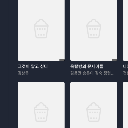
그것이 알고 싶다
옥탑방의 문제아들
나
김상중
김용만 송은이 김숙 정형돈 민경훈