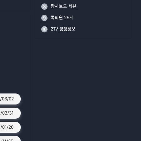
탐사보도 세븐
8
톡파원 25시
9
2TV 생생정보
10
/06/02
/03/31
/01/20